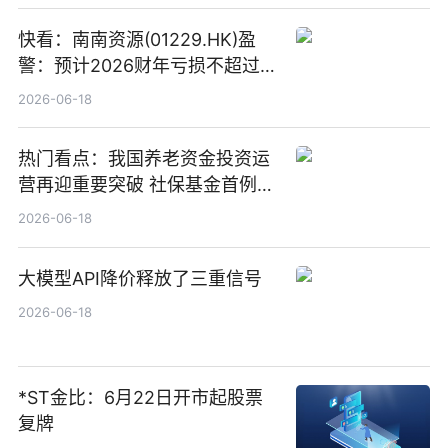
快看：南南资源(01229.HK)盈
警：预计2026财年亏损不超过
1000万港元
2026-06-18
热门看点：我国养老资金投资运
营再迎重要突破 社保基金首例期
货账户完成开立
2026-06-18
大模型API降价释放了三重信号
2026-06-18
*ST金比：6月22日开市起股票
复牌