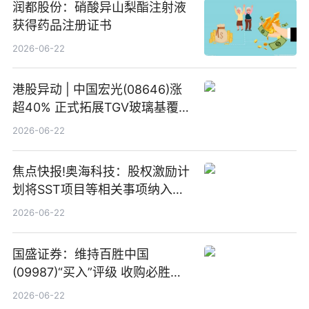
润都股份：硝酸异山梨酯注射液
获得药品注册证书
2026-06-22
港股异动 | 中国宏光(08646)涨
超40% 正式拓展TGV玻璃基覆铜
板新材料业务
2026-06-22
焦点快报!奥海科技：股权激励计
划将SST项目等相关事项纳入专
项业务发展考核指标
2026-06-22
国盛证券：维持百胜中国
(09987)“买入”评级 收购必胜客
中国增厚利润加速成长 信息
2026-06-22