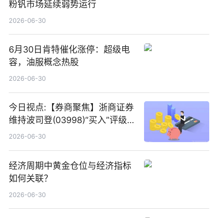
粉钒市场延续弱势运行
2026-06-30
6月30日肯特催化涨停：超级电
容，油服概念热股
2026-06-30
今日视点:【券商聚焦】浙商证券
维持波司登(03998)“买入”评级
指其业绩高质量稳增长
2026-06-30
经济周期中黄金仓位与经济指标
如何关联？
2026-06-30