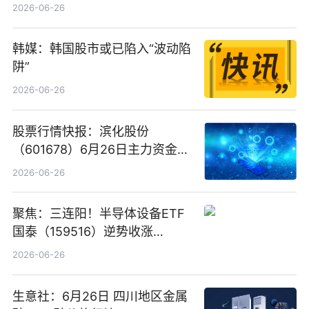
看
2026-06-26
韩媒：韩国股市或已陷入“波动陷
阱”
2026-06-26
股票行情快报：滨化股份
（601678）6月26日主力资金净
卖出5964.34万元
2026-06-26
聚焦：三连阳！半导体设备ETF
国泰（159516）逆势收涨
3.5%，近10日累计净流入超65
2026-06-26
亿元
生意社：6月26日 四川地区金属