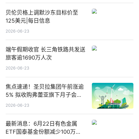
贝伦贝格上调默沙东目标价至
125美元|每日信息
2026-06-23
端午假期收官 长三角铁路共发送
旅客逾1690万人次
2026-06-23
焦点速递！圣贝拉集团午前涨逾
5% 拟收购弗蕾亚旗下月子会所
业务少数股权
2026-06-23
最新消息：6月22日有色金属
ETF国泰基金份额减少100万