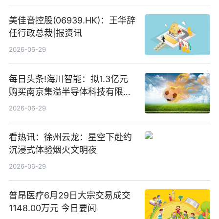
存储
美佳音控股(06939.HK)：王华辞
任行政总裁|报资讯
2026-06-29
每日头条!海川智能：拟1.3亿元
购买南京集溢半导体科技有限公
司15.3%股权
2026-06-29
看热讯：徐州云龙：星空下赴约
沉浸式体验烟火文明夜
2026-06-29
普昂医疗6月29日大宗交易成交
1148.00万元 今日要闻