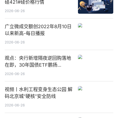
硅421#硅价格行情
2026-06-26
广立微成交额创2022年8月10日
以来新高-每日播报
2026-06-26
观点：央行新增隔夜逆回购落地
在即，30年国债ETF鹏扬
(511090) 盘中小幅上涨
2026-06-26
视频丨水利工程变身生态公园 解
码北京城“硬核”安全防线
2026-06-26