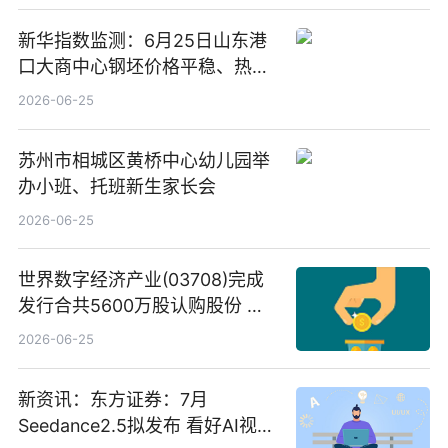
新华指数监测：6月25日山东港
口大商中心钢坯价格平稳、热轧
C料价格微幅下跌
2026-06-25
苏州市相城区黄桥中心幼儿园举
办小班、托班新生家长会
2026-06-25
世界数字经济产业(03708)完成
发行合共5600万股认购股份 净
筹约1007万港元 独家焦点
2026-06-25
新资讯：东方证券：7月
Seedance2.5拟发布 看好AI视频