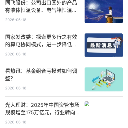
同飞股份：公司出口国外的产品
有液体恒温设备、电气箱恒温装
置、纯水冷却单元和特种换热器
2026-06-18
国家发改委：探索更多行之有效
的算电协同模式，进一步降低网
络传输时延_最资讯
2026-06-18
看热讯：基金组合亏损时如何调
整？
2026-06-18
光大理财：2025年中国资管市场
规模增至175万亿元，行业转向
“量质并重”
2026-06-18