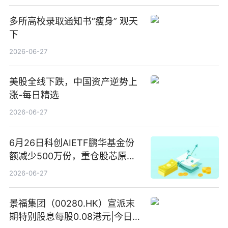
多所高校录取通知书“瘦身” 观天
下
2026-06-27
美股全线下跌，中国资产逆势上
涨-每日精选
2026-06-27
6月26日科创AIETF鹏华基金份
额减少500万份，重仓股芯原股
份、寒武纪、澜起科技 观速讯
2026-06-27
景福集团（00280.HK）宣派末
期特别股息每股0.08港元|今日快