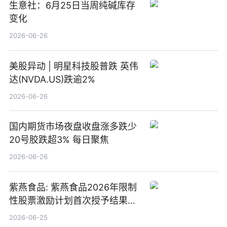
生意社：6月25日当周纯碱库存
变化
2026-06-26
美股异动 | 明星科技股普跌 英伟
达(NVDA.US)跌逾2%
2026-06-26
国内期货市场夜盘收盘涨多跌少
20号胶跌超3% 每日聚焦
2026-06-26
紫燕食品: 紫燕食品2026年限制
性股票激励计划首次授予结果公
告-微资讯
2026-06-25