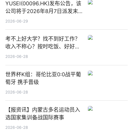
YUSEI(00096.HK)发布公告，该
公司将于2026年8月7日派发末
期股息每股人民币0.013元 每日
2026-06-29
焦点
考不上好大学？找不到好工作？
收入不称心？按时吃饭、好好睡
觉
2026-06-28
世界杯K组：哥伦比亚0:0战平葡
萄牙 携手晋级
2026-06-28
【报资讯】内蒙古多名运动员入
选国家集训备战国际赛事
2026-06-28