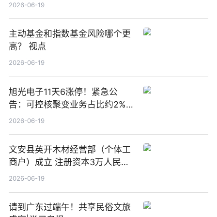
2026-06-19
主动基金和指数基金风险哪个更
高？ 视点
2026-06-19
旭光电子11天6涨停！紧急公
告：可控核聚变业务占比约2%！
前沿热点
2026-06-19
文安县英开木材经营部（个体工
商户）成立 注册资本3万人民币
新要闻
2026-06-19
请到广东过端午！共享民俗文旅