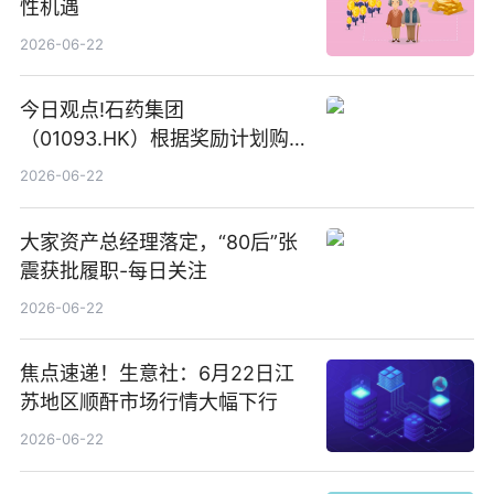
性机遇
2026-06-22
今日观点!石药集团
（01093.HK）根据奖励计划购
回580万股
2026-06-22
大家资产总经理落定，“80后”张
震获批履职-每日关注
2026-06-22
焦点速递！生意社：6月22日江
苏地区顺酐市场行情大幅下行
2026-06-22