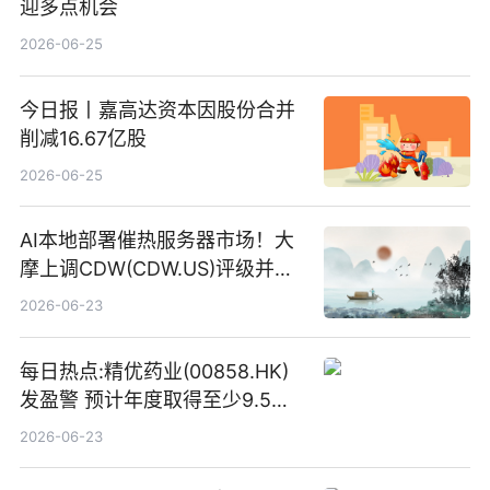
迎多点机会
2026-06-25
今日报丨嘉高达资本因股份合并
削减16.67亿股
2026-06-25
AI本地部署催热服务器市场！大
摩上调CDW(CDW.US)评级并看
高IBM(IBM.US)戴尔(DELL.US)
2026-06-23
目标价
每日热点:精优药业(00858.HK)
发盈警 预计年度取得至少9.5亿
港元的亏损 同比盈转亏
2026-06-23