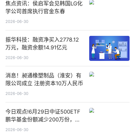
焦点资讯：侯启军会见韩国LG化
学公司首席执行官金东春
2026-06-30
振华科技：融资净买入2778.12
万元，融资余额14.91亿元
2026-06-30
消息！昶通橡塑制品（淮安）有
限公司成立 注册资本10万人民币
2026-06-30
今日观点!6月29日中证500ETF
鹏华基金份额减少200万份，重
仓股亨通光电、赤峰黄金、佰维
2026-06-30