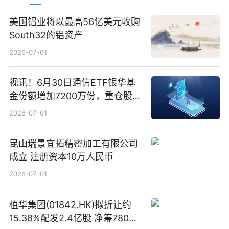
美国铝业将以最高56亿美元收购
South32的铝资产
2026-07-01
视讯！6月30日通信ETF银华基
金份额增加7200万份，重仓股新
易盛、中际旭创、立讯精密
2026-07-01
昆山瑞景宜拓精密加工有限公司
成立 注册资本10万人民币
2026-07-01
植华集团(01842.HK)拟折让约
15.38%配发2.4亿股 净筹780万