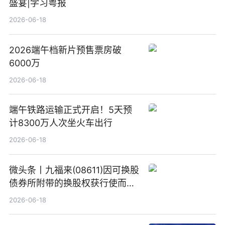
盛宴|学习粤报
2026-06-18
2026端午档新片预售票房破
6000万
2026-06-18
端午铁路运输正式开启！5天预
计8300万人次坐火车出行
2026-06-18
微头条丨九福来(08611)因可换股
债券所附带的换股权获行使而发
行5200万股
2026-06-18