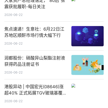
大家资产总经理落定，“80后”张
震获批履职-每日关注
2026-06-22
焦点速递！生意社：6月22日江
苏地区顺酐市场行情大幅下行
2026-06-22
润都股份：硝酸异山梨酯注射液
获得药品注册证书
2026-06-22
港股异动 | 中国宏光(08646)涨
超40% 正式拓展TGV玻璃基覆铜
板新材料业务
2026-06-22