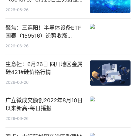
卖出5964.34万元
2026-06-26
聚焦：三连阳！半导体设备ETF
国泰（159516）逆势收涨
3.5%，近10日累计净流入超65
2026-06-26
亿元
生意社：6月26日 四川地区金属
硅421#硅价格行情
2026-06-26
广立微成交额创2022年8月10日
以来新高-每日播报
2026-06-26