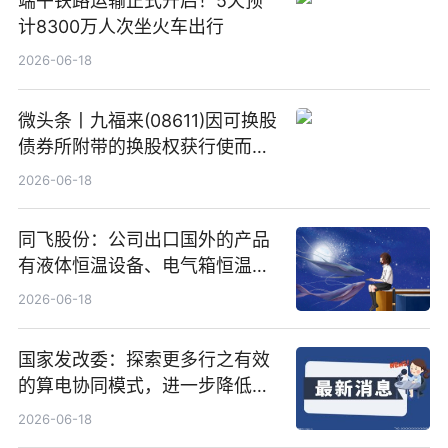
端午铁路运输正式开启！5天预
计8300万人次坐火车出行
2026-06-18
微头条丨九福来(08611)因可换股
债券所附带的换股权获行使而发
行5200万股
2026-06-18
同飞股份：公司出口国外的产品
有液体恒温设备、电气箱恒温装
置、纯水冷却单元和特种换热器
2026-06-18
国家发改委：探索更多行之有效
的算电协同模式，进一步降低网
络传输时延_最资讯
2026-06-18