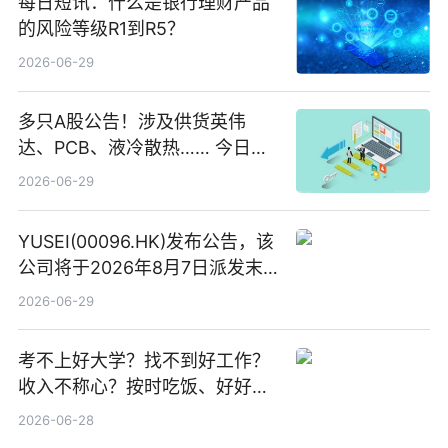
每日短讯：什么是银行理财产品
的风险等级R1到R5？
2026-06-29
多只A股公告！涉及供货英伟
达、PCB、液冷散热…… 今日快
讯
2026-06-29
YUSEI(00096.HK)发布公告，该
公司将于2026年8月7日派发末
期股息每股人民币0.013元 每日
2026-06-29
焦点
考不上好大学？找不到好工作？
收入不称心？按时吃饭、好好睡
觉
2026-06-28