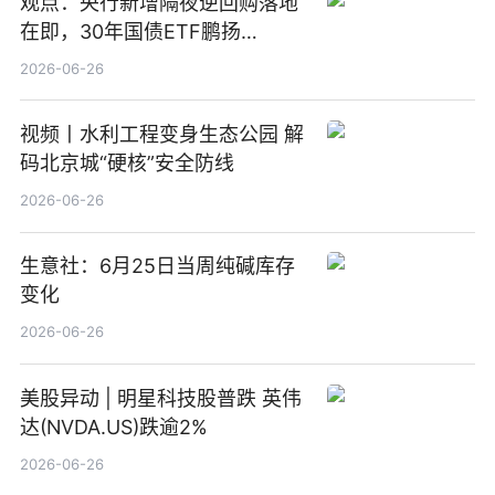
观点：央行新增隔夜逆回购落地
在即，30年国债ETF鹏扬
(511090) 盘中小幅上涨
2026-06-26
视频丨水利工程变身生态公园 解
码北京城“硬核”安全防线
2026-06-26
生意社：6月25日当周纯碱库存
变化
2026-06-26
美股异动 | 明星科技股普跌 英伟
达(NVDA.US)跌逾2%
2026-06-26