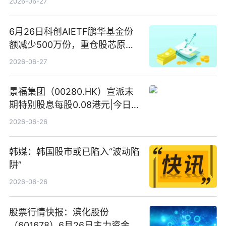
2026-06-27
6月26日科创AIETF鹏华基金份
额减少500万份，重仓股芯原股
份、寒武纪、澜起科技 观速讯
2026-06-27
景福集团（00280.HK）宣派末
期特别股息每股0.08港元|今日快
看
2026-06-26
韩媒：韩国股市或已陷入“波动陷
阱”
2026-06-26
股票行情快报：滨化股份
（601678）6月26日主力资金净