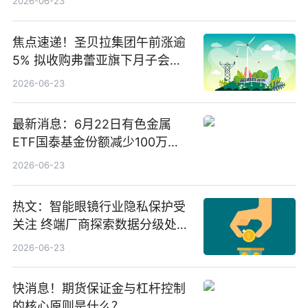
2026-06-23
焦点速递！圣贝拉集团午前涨逾
5% 拟收购弗蕾亚旗下月子会所
业务少数股权
2026-06-23
最新消息：6月22日有色金属
ETF国泰基金份额减少100万
份，重仓股紫金矿业、洛阳钼
2026-06-23
业、北方稀土
热文：智能眼镜行业隐私保护受
关注 终端厂商探索数据分级处理
等方案
2026-06-23
快消息！期货保证金与杠杆控制
的核心原则是什么？