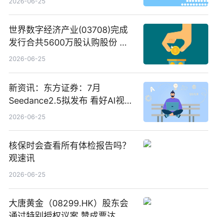
2026-06-25
世界数字经济产业(03708)完成
发行合共5600万股认购股份 净
筹约1007万港元 独家焦点
2026-06-25
新资讯：东方证券：7月
Seedance2.5拟发布 看好AI视频
创作工作流进一步提效
2026-06-25
核保时会查看所有体检报告吗？
观速讯
2026-06-25
大唐黄金（08299.HK）股东会
通过特别授权议案 赞成票达