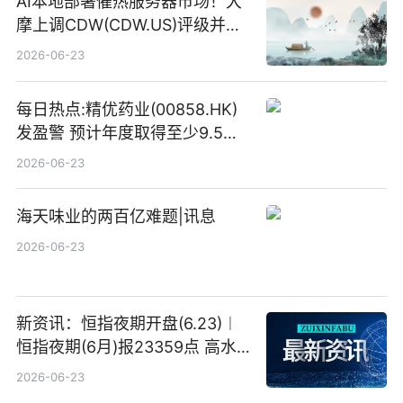
AI本地部署催热服务器市场！大
摩上调CDW(CDW.US)评级并看
高IBM(IBM.US)戴尔(DELL.US)
2026-06-23
目标价
每日热点:精优药业(00858.HK)
发盈警 预计年度取得至少9.5亿
港元的亏损 同比盈转亏
2026-06-23
海天味业的两百亿难题|讯息
2026-06-23
新资讯：恒指夜期开盘(6.23)︱
恒指夜期(6月)报23359点 高水
23点
2026-06-23