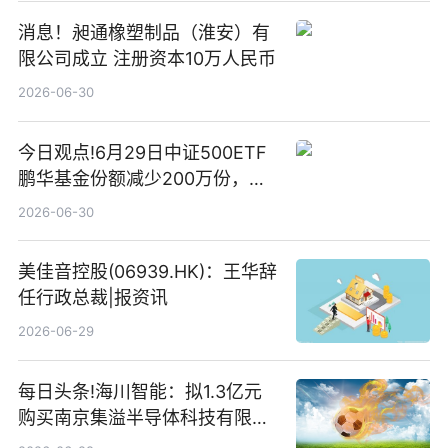
消息！昶通橡塑制品（淮安）有
限公司成立 注册资本10万人民币
2026-06-30
今日观点!6月29日中证500ETF
鹏华基金份额减少200万份，重
仓股亨通光电、赤峰黄金、佰维
2026-06-30
存储
美佳音控股(06939.HK)：王华辞
任行政总裁|报资讯
2026-06-29
每日头条!海川智能：拟1.3亿元
购买南京集溢半导体科技有限公
司15.3%股权