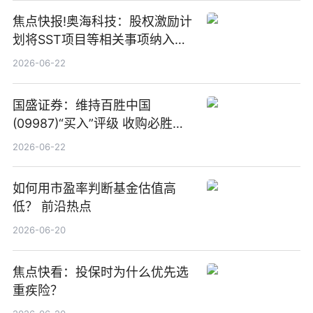
焦点快报!奥海科技：股权激励计
划将SST项目等相关事项纳入专
项业务发展考核指标
2026-06-22
国盛证券：维持百胜中国
(09987)“买入”评级 收购必胜客
中国增厚利润加速成长 信息
2026-06-22
如何用市盈率判断基金估值高
低？ 前沿热点
2026-06-20
焦点快看：投保时为什么优先选
重疾险？