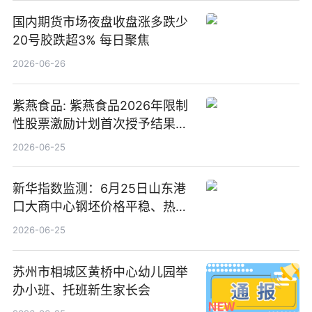
国内期货市场夜盘收盘涨多跌少
20号胶跌超3% 每日聚焦
2026-06-26
紫燕食品: 紫燕食品2026年限制
性股票激励计划首次授予结果公
告-微资讯
2026-06-25
新华指数监测：6月25日山东港
口大商中心钢坯价格平稳、热轧
C料价格微幅下跌
2026-06-25
苏州市相城区黄桥中心幼儿园举
办小班、托班新生家长会