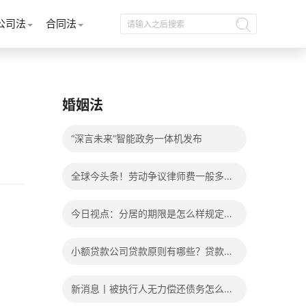
公司法
合同法
婚姻法
“深言未来”智能政务一体机发布
全球今头条！劳动争议律师费一般多少
钱？发生劳动争议如何算工资？
今日视点：分居的期限是怎么样规定
的？写分居协议如何才能有效？
小额贷款公司贷款原则有哪些？贷款不
还有什么后果？
新消息丨被执行人无力偿还债务怎么