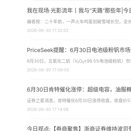
我在现场·光影流年丨我与“天路”那些年|今
编者按：二十年前，一声火车鸣笛划破雪域长空。全长
2026-06-30 17:22:02
PriceSeek提醒：6月30日电池级粉钒
6月30日，五氧化二钒（V₂O₅≥99 5%电池级粉钒）市
2026-06-30 17:09:05
6月30日肯特催化涨停：超级电容，油服
证券之星消息，肯特催化6月30日涨停收盘，收盘价53
2026-06-30 17:14:08
今日视点:【券商聚焦】浙商证券维持波司登(