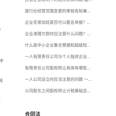
对隐形债务问题应该如何解决？
旅行社经营范围变更的审核告知事项
旅游业的发展现状和趋势
企业无常加班是否可以匿名举报？强
承
制加班公司没有加班费怎么办？
企业清理欠款时应注意什么问题？企
业短期借款需要注意哪些事项？
什么是中小企业集合票据和超级短期
融资券？一起来了解一下吧！
一人有限责任公司与个人独资企业的
不
区别 这些知识你都知道吗？
有限责任公司股权转让具体有哪些形
式？来了解下这五种形式
一人公司设立时应当注意的问题 一
间
人公司的特征
公司股东之间股权转让计税基础怎么
在
确认？公司股东之间的股权转让要符
合什么要件？
合同法