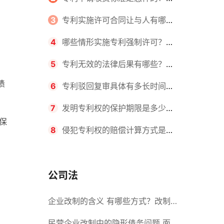
请不同类型的专利所需要的钱不同
3
专利实施许可合同让与人有哪些
主要义务？专利实施许可合同与专利
4
哪些情形实施专利强制许可？专
许可合同有什么区别？
利强制许可的前提条件是什么？
5
专利无效的法律后果有哪些？专
债
利的无效情形有哪些？
6
专利驳回复审具体有多长时间？
哪些情况下专利申请可能被驳回？
7
发明专利权的保护期限是多少
保
年？非专利发明人是否有专利申请
8
侵犯专利权的赔偿计算方式是什
权？
么？侵犯专利权的诉讼时效为多长时
间？
公司法
企业改制的含义 有哪些方式？改制
后国企员工属于什么性质？
民营企业改制中的隐形债务问题 面