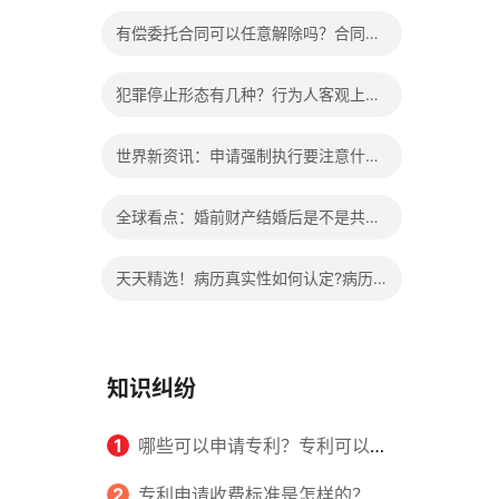
办?被执行人信息多久可以消除?
有偿委托合同可以任意解除吗？合同无
效的处理看这里|热门看点
犯罪停止形态有几种？行为人客观上实
施了中止犯罪的行为指的是什么？
世界新资讯：申请强制执行要注意什么
申请法院强制执行的费用由谁出？
全球看点：婚前财产结婚后是不是共同
财产？婚前财产婚后产生的收益如何分
天天精选！病历真实性如何认定?病历
割？
书写规范是怎样的？
知识纠纷
1
哪些可以申请专利？专利可以同
时多个人一起申请吗？
2
专利申请收费标准是怎样的？申