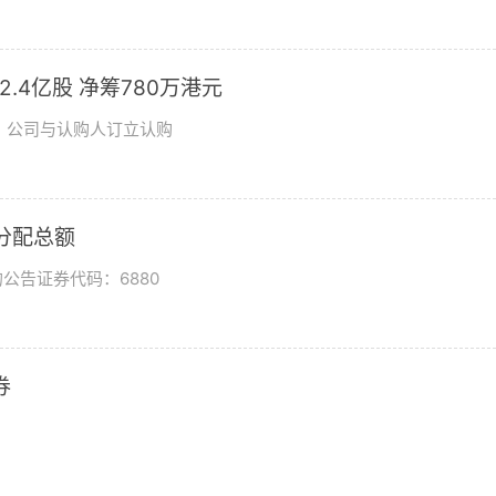
发2.4亿股 净筹780万港元
日，公司与认购人订立认购
润分配总额
公告证券代码：6880
券