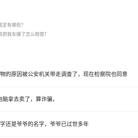
规定有哪些？
驾把我车撞了怎么赔偿？
物的原因被公安机关带走调查了，现在检察院也同意
的电脑拿去卖了，算诈骗，
字还是爷爷的名字，爷爷已过世多年