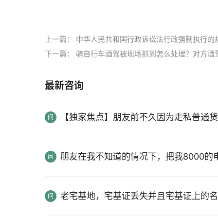
标签：
房屋抵押贷款担保人的条件
做担保人的
上一篇：
中华人民共和国行政诉讼法行政强制执行的
下一篇：
骑自行车酒驾被现场抓到怎么处理？对方酒
最新咨询
【独家焦点】朋友前不久因为走私普通货
朋友在我不知道的情况下，把我8000
老宅基地，宅基证丢失并且宅基证上的名