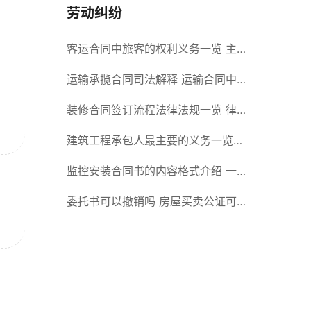
劳动纠纷
客运合同中旅客的权利义务一览 主
要包括这些内容
运输承揽合同司法解释 运输合同中
承运人的义务有哪些
装修合同签订流程法律法规一览 律
师解答
建筑工程承包人最主要的义务一览
承包合同内容介绍
监控安装合同书的内容格式介绍 一
般包括这些条款
委托书可以撤销吗 房屋买卖公证可
否撤销