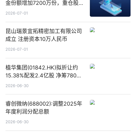
金份额增加7200万份，重仓股新
易盛、中际旭创、立讯精密
2026-07-01
昆山瑞景宜拓精密加工有限公司
成立 注册资本10万人民币
2026-07-01
植华集团(01842.HK)拟折让约
15.38%配发2.4亿股 净筹780万
港元
2026-06-30
睿创微纳(688002):调整2025年
年度利润分配总额
2026-06-30