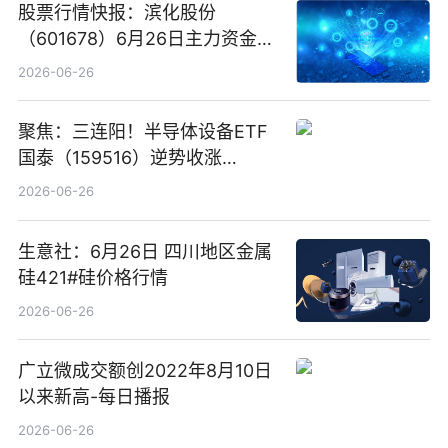
股票行情快报：滨化股份
（601678）6月26日主力资金净
卖出5964.34万元
2026-06-26
聚焦：三连阳！半导体设备ETF
国泰（159516）逆势收涨
3.5%，近10日累计净流入超65
2026-06-26
亿元
生意社：6月26日 四川地区金属
硅421#硅价格行情
2026-06-26
广立微成交额创2022年8月10日
以来新高-每日播报
2026-06-26