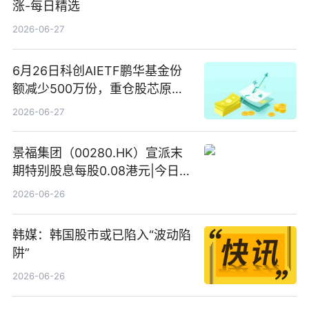
涨-每日精选
2026-06-27
6月26日科创AIETF鹏华基金份
额减少500万份，重仓股芯原股
份、寒武纪、澜起科技 观速讯
2026-06-27
景福集团（00280.HK）宣派末
期特别股息每股0.08港元|今日快
看
2026-06-26
韩媒：韩国股市或已陷入“波动陷
阱”
2026-06-26