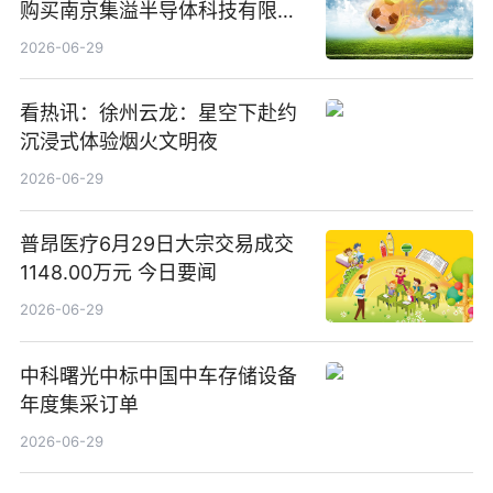
购买南京集溢半导体科技有限公
司15.3%股权
2026-06-29
看热讯：徐州云龙：星空下赴约
沉浸式体验烟火文明夜
2026-06-29
普昂医疗6月29日大宗交易成交
1148.00万元 今日要闻
2026-06-29
中科曙光中标中国中车存储设备
年度集采订单
2026-06-29