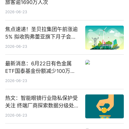
旅客逾1690万人次
2026-06-23
焦点速递！圣贝拉集团午前涨逾
5% 拟收购弗蕾亚旗下月子会所
业务少数股权
2026-06-23
最新消息：6月22日有色金属
ETF国泰基金份额减少100万
份，重仓股紫金矿业、洛阳钼
2026-06-23
业、北方稀土
热文：智能眼镜行业隐私保护受
关注 终端厂商探索数据分级处理
等方案
2026-06-23