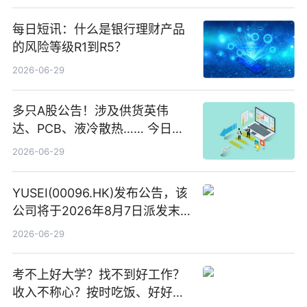
每日短讯：什么是银行理财产品
的风险等级R1到R5？
2026-06-29
多只A股公告！涉及供货英伟
达、PCB、液冷散热…… 今日快
讯
2026-06-29
YUSEI(00096.HK)发布公告，该
公司将于2026年8月7日派发末
期股息每股人民币0.013元 每日
2026-06-29
焦点
考不上好大学？找不到好工作？
收入不称心？按时吃饭、好好睡