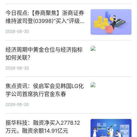
今日视点:【券商聚焦】浙商证券
维持波司登(03998)“买入”评级
指其业绩高质量稳增长
2026-06-30
经济周期中黄金仓位与经济指标
如何关联？
2026-06-30
焦点资讯：侯启军会见韩国LG化
学公司首席执行官金东春
2026-06-30
振华科技：融资净买入2778.12
万元，融资余额14.91亿元