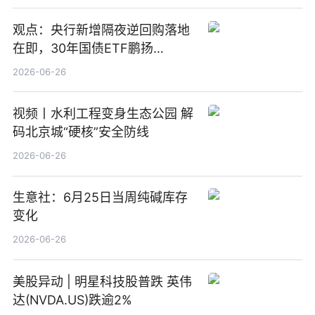
观点：央行新增隔夜逆回购落地
在即，30年国债ETF鹏扬
(511090) 盘中小幅上涨
2026-06-26
视频丨水利工程变身生态公园 解
码北京城“硬核”安全防线
2026-06-26
生意社：6月25日当周纯碱库存
变化
2026-06-26
美股异动 | 明星科技股普跌 英伟
达(NVDA.US)跌逾2%