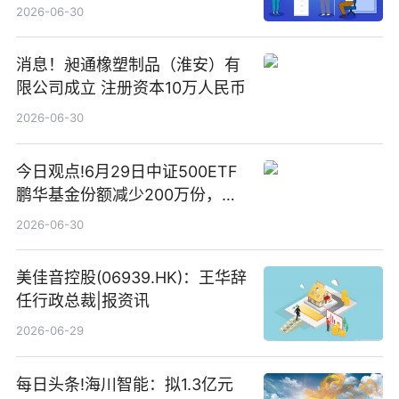
2026-06-30
消息！昶通橡塑制品（淮安）有
限公司成立 注册资本10万人民币
2026-06-30
今日观点!6月29日中证500ETF
鹏华基金份额减少200万份，重
仓股亨通光电、赤峰黄金、佰维
2026-06-30
存储
美佳音控股(06939.HK)：王华辞
任行政总裁|报资讯
2026-06-29
每日头条!海川智能：拟1.3亿元