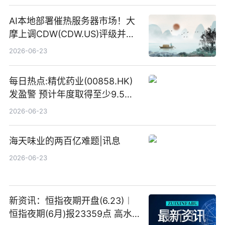
AI本地部署催热服务器市场！大
摩上调CDW(CDW.US)评级并看
高IBM(IBM.US)戴尔(DELL.US)
2026-06-23
目标价
每日热点:精优药业(00858.HK)
发盈警 预计年度取得至少9.5亿
港元的亏损 同比盈转亏
2026-06-23
海天味业的两百亿难题|讯息
2026-06-23
新资讯：恒指夜期开盘(6.23)︱
恒指夜期(6月)报23359点 高水