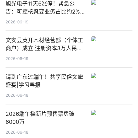
旭光电子11天6涨停！紧急公
告：可控核聚变业务占比约2%！
前沿热点
2026-06-19
文安县英开木材经营部（个体工
商户）成立 注册资本3万人民币
新要闻
2026-06-19
请到广东过端午！共享民俗文旅
盛宴|学习粤报
2026-06-18
2026端午档新片预售票房破
6000万
2026-06-18