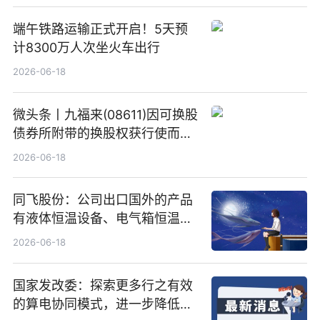
端午铁路运输正式开启！5天预
计8300万人次坐火车出行
2026-06-18
微头条丨九福来(08611)因可换股
债券所附带的换股权获行使而发
行5200万股
2026-06-18
同飞股份：公司出口国外的产品
有液体恒温设备、电气箱恒温装
置、纯水冷却单元和特种换热器
2026-06-18
国家发改委：探索更多行之有效
的算电协同模式，进一步降低网