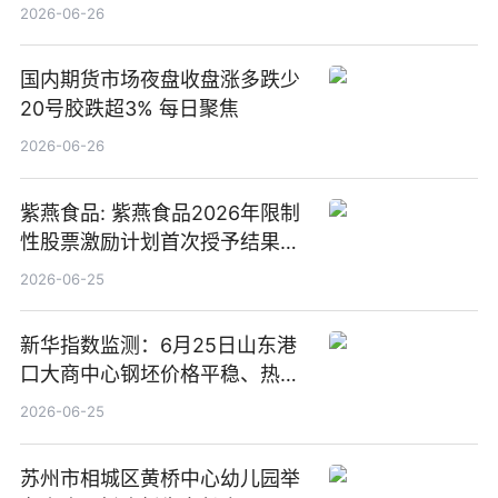
2026-06-26
国内期货市场夜盘收盘涨多跌少
20号胶跌超3% 每日聚焦
2026-06-26
紫燕食品: 紫燕食品2026年限制
性股票激励计划首次授予结果公
告-微资讯
2026-06-25
新华指数监测：6月25日山东港
口大商中心钢坯价格平稳、热轧
C料价格微幅下跌
2026-06-25
苏州市相城区黄桥中心幼儿园举