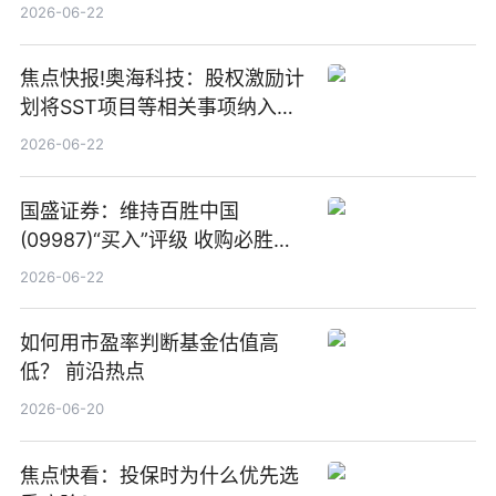
板新材料业务
2026-06-22
焦点快报!奥海科技：股权激励计
划将SST项目等相关事项纳入专
项业务发展考核指标
2026-06-22
国盛证券：维持百胜中国
(09987)“买入”评级 收购必胜客
中国增厚利润加速成长 信息
2026-06-22
如何用市盈率判断基金估值高
低？ 前沿热点
2026-06-20
焦点快看：投保时为什么优先选