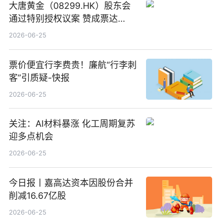
大唐黄金（08299.HK）股东会
通过特别授权议案 赞成票达
100%_新动态
2026-06-25
票价便宜行李费贵！廉航“行李刺
客”引质疑-快报
2026-06-25
关注：AI材料暴涨 化工周期复苏
迎多点机会
2026-06-25
今日报丨嘉高达资本因股份合并
削减16.67亿股
2026-06-25