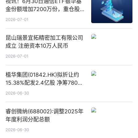
视讯！6月30日通信ETF银华基
金份额增加7200万份，重仓股新
易盛、中际旭创、立讯精密
2026-07-01
昆山瑞景宜拓精密加工有限公司
成立 注册资本10万人民币
2026-07-01
植华集团(01842.HK)拟折让约
15.38%配发2.4亿股 净筹780万
港元
2026-06-30
睿创微纳(688002):调整2025年
年度利润分配总额
2026-06-30