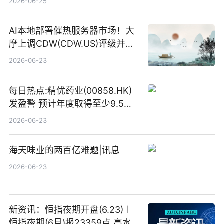
2026-06-25
AI本地部署催热服务器市场！大
摩上调CDW(CDW.US)评级并看
高IBM(IBM.US)戴尔(DELL.US)
2026-06-23
目标价
每日热点:精优药业(00858.HK)
发盈警 预计年度取得至少9.5亿
港元的亏损 同比盈转亏
2026-06-23
海天味业的两百亿难题|讯息
2026-06-23
新资讯：恒指夜期开盘(6.23)︱
恒指夜期(6月)报23359点 高水