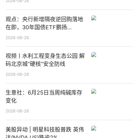
2026-06-26
观点：央行新增隔夜逆回购落地
在即，30年国债ETF鹏扬
(511090) 盘中小幅上涨
2026-06-26
视频丨水利工程变身生态公园 解
码北京城“硬核”安全防线
2026-06-26
生意社：6月25日当周纯碱库存
变化
2026-06-26
美股异动 | 明星科技股普跌 英伟
达(NVDA.US)跌逾2%