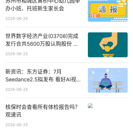
苏州市相城区黄桥中心幼儿园举
办小班、托班新生家长会
2026-06-25
世界数字经济产业(03708)完成
发行合共5600万股认购股份 净
筹约1007万港元 独家焦点
2026-06-25
新资讯：东方证券：7月
Seedance2.5拟发布 看好AI视频
创作工作流进一步提效
2026-06-25
核保时会查看所有体检报告吗？
观速讯
2026-06-25