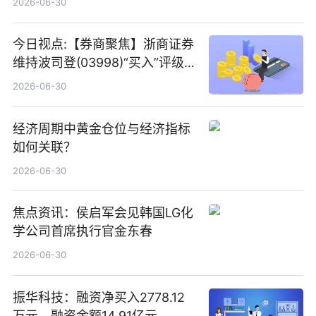
2026-06-30
今日视点:【券商聚焦】浙商证券
维持波司登(03998)“买入”评级
指其业绩高质量稳增长
2026-06-30
经济周期中黄金仓位与经济指标
如何关联？
2026-06-30
焦点资讯：侯启军会见韩国LG化
学公司首席执行官金东春
2026-06-30
振华科技：融资净买入2778.12
万元，融资余额14.91亿元