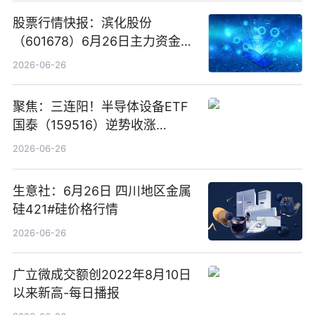
股票行情快报：滨化股份
（601678）6月26日主力资金净
卖出5964.34万元
2026-06-26
聚焦：三连阳！半导体设备ETF
国泰（159516）逆势收涨
3.5%，近10日累计净流入超65
2026-06-26
亿元
生意社：6月26日 四川地区金属
硅421#硅价格行情
2026-06-26
广立微成交额创2022年8月10日
以来新高-每日播报