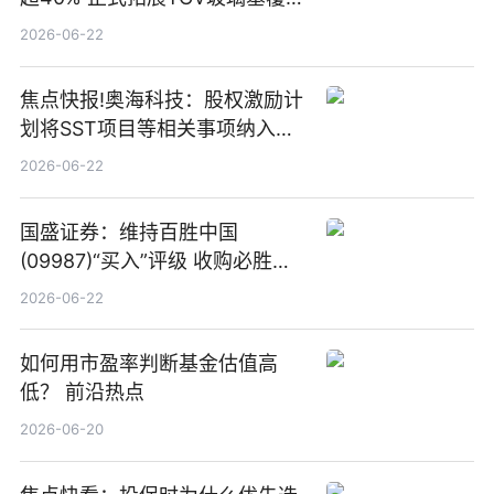
板新材料业务
2026-06-22
焦点快报!奥海科技：股权激励计
划将SST项目等相关事项纳入专
项业务发展考核指标
2026-06-22
国盛证券：维持百胜中国
(09987)“买入”评级 收购必胜客
中国增厚利润加速成长 信息
2026-06-22
如何用市盈率判断基金估值高
低？ 前沿热点
2026-06-20