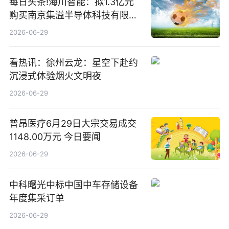
每日头条!海川智能：拟1.3亿元
购买南京集溢半导体科技有限公
司15.3%股权
2026-06-29
看热讯：徐州云龙：星空下赴约
沉浸式体验烟火文明夜
2026-06-29
普昂医疗6月29日大宗交易成交
1148.00万元 今日要闻
2026-06-29
中科曙光中标中国中车存储设备
年度集采订单
2026-06-29