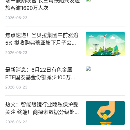
端午假期收官 长三角铁路共发送
旅客逾1690万人次
2026-06-23
焦点速递！圣贝拉集团午前涨逾
5% 拟收购弗蕾亚旗下月子会所
业务少数股权
2026-06-23
最新消息：6月22日有色金属
ETF国泰基金份额减少100万
份，重仓股紫金矿业、洛阳钼
2026-06-23
业、北方稀土
热文：智能眼镜行业隐私保护受
关注 终端厂商探索数据分级处理
等方案
2026-06-23