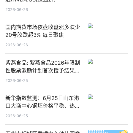
2026-06-26
国内期货市场夜盘收盘涨多跌少
20号胶跌超3% 每日聚焦
2026-06-26
紫燕食品: 紫燕食品2026年限制
性股票激励计划首次授予结果公
告-微资讯
2026-06-25
新华指数监测：6月25日山东港
口大商中心钢坯价格平稳、热轧
C料价格微幅下跌
2026-06-25