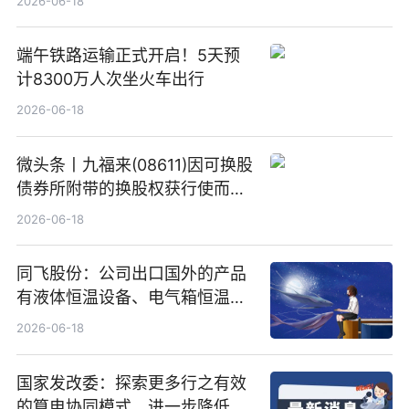
2026-06-18
端午铁路运输正式开启！5天预
计8300万人次坐火车出行
2026-06-18
微头条丨九福来(08611)因可换股
债券所附带的换股权获行使而发
行5200万股
2026-06-18
同飞股份：公司出口国外的产品
有液体恒温设备、电气箱恒温装
置、纯水冷却单元和特种换热器
2026-06-18
国家发改委：探索更多行之有效
的算电协同模式，进一步降低网