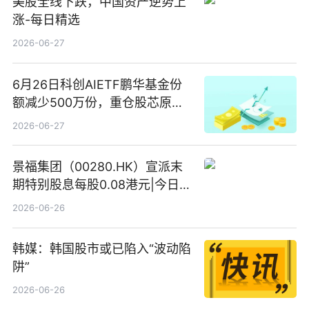
美股全线下跌，中国资产逆势上
涨-每日精选
2026-06-27
6月26日科创AIETF鹏华基金份
额减少500万份，重仓股芯原股
份、寒武纪、澜起科技 观速讯
2026-06-27
景福集团（00280.HK）宣派末
期特别股息每股0.08港元|今日快
看
2026-06-26
韩媒：韩国股市或已陷入“波动陷
阱”
2026-06-26