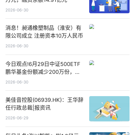
2026-06-30
消息！昶通橡塑制品（淮安）有
限公司成立 注册资本10万人民币
2026-06-30
今日观点!6月29日中证500ETF
鹏华基金份额减少200万份，重
仓股亨通光电、赤峰黄金、佰维
2026-06-30
存储
美佳音控股(06939.HK)：王华辞
任行政总裁|报资讯
2026-06-29