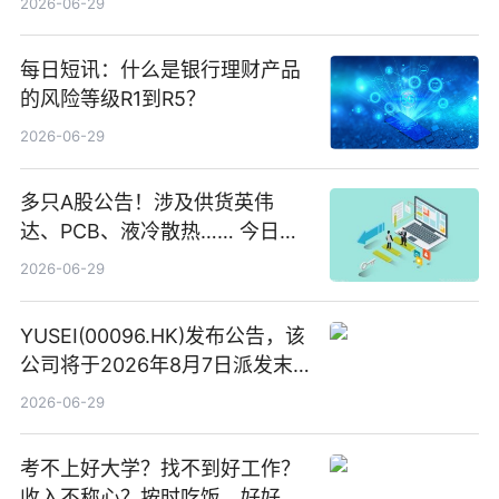
2026-06-29
每日短讯：什么是银行理财产品
的风险等级R1到R5？
2026-06-29
多只A股公告！涉及供货英伟
达、PCB、液冷散热…… 今日快
讯
2026-06-29
YUSEI(00096.HK)发布公告，该
公司将于2026年8月7日派发末
期股息每股人民币0.013元 每日
2026-06-29
焦点
考不上好大学？找不到好工作？
收入不称心？按时吃饭、好好睡