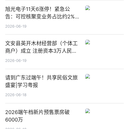
旭光电子11天6涨停！紧急公
告：可控核聚变业务占比约2%！
前沿热点
2026-06-19
文安县英开木材经营部（个体工
商户）成立 注册资本3万人民币
新要闻
2026-06-19
请到广东过端午！共享民俗文旅
盛宴|学习粤报
2026-06-18
2026端午档新片预售票房破
6000万