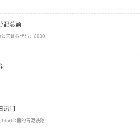
润分配总额
公告证券代码：6880
券
日热门
1956公里的青藏铁路