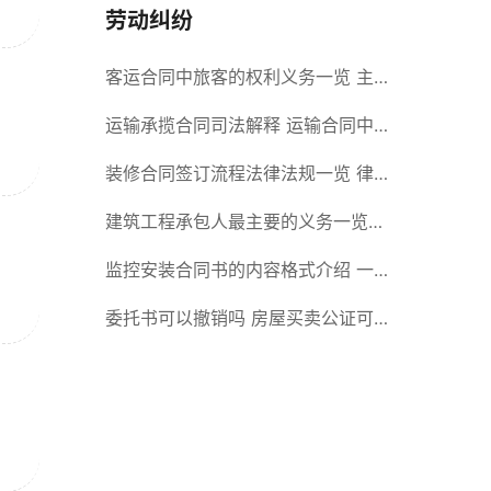
劳动纠纷
客运合同中旅客的权利义务一览 主
要包括这些内容
运输承揽合同司法解释 运输合同中
承运人的义务有哪些
装修合同签订流程法律法规一览 律
师解答
建筑工程承包人最主要的义务一览
承包合同内容介绍
监控安装合同书的内容格式介绍 一
般包括这些条款
委托书可以撤销吗 房屋买卖公证可
否撤销