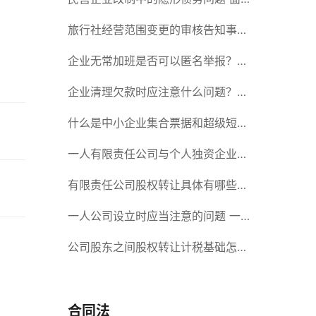
对隐形债务问题应该如何解决？
旅行社经营范围变更的审核告知事项
旅游业的发展现状和趋势
企业无常加班是否可以匿名举报？强
制加班公司没有加班费怎么办？
企业清理欠款时应注意什么问题？企
业短期借款需要注意哪些事项？
什么是中小企业集合票据和超级短期
融资券？一起来了解一下吧！
一人有限责任公司与个人独资企业的
区别 这些知识你都知道吗？
有限责任公司股权转让具体有哪些形
式？来了解下这五种形式
一人公司设立时应当注意的问题 一
人公司的特征
公司股东之间股权转让计税基础怎么
确认？公司股东之间的股权转让要符
合什么要件？
合同法