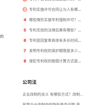
请不同类型的专利所需要的钱不同
3
专利实施许可合同让与人有哪些
主要义务？专利实施许可合同与专利
4
哪些情形实施专利强制许可？专
许可合同有什么区别？
利强制许可的前提条件是什么？
5
专利无效的法律后果有哪些？专
的
利的无效情形有哪些？
6
专利驳回复审具体有多长时间？
哪些情况下专利申请可能被驳回？
7
发明专利权的保护期限是多少
年？非专利发明人是否有专利申请
8
侵犯专利权的赔偿计算方式是什
权？
么？侵犯专利权的诉讼时效为多长时
间？
公司法
企业改制的含义 有哪些方式？改制
后国企员工属于什么性质？
民营企业改制中的隐形债务问题 面