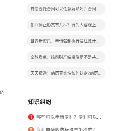
办?被执行人信息多久可以消除?
有偿委托合同可以任意解除吗？合同无
效的处理看这里|热门看点
犯罪停止形态有几种？行为人客观上实
施了中止犯罪的行为指的是什么？
世界新资讯：申请强制执行要注意什么
申请法院强制执行的费用由谁出？
全球看点：婚前财产结婚后是不是共同
财产？婚前财产婚后产生的收益如何分
天天精选！病历真实性如何认定?病历
割？
书写规范是怎样的？
的
知识纠纷
1
哪些可以申请专利？专利可以同
时多个人一起申请吗？
2
专利申请收费标准是怎样的？申