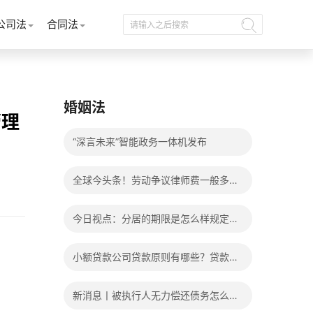
公司法
合同法
婚姻法
管理
“深言未来”智能政务一体机发布
全球今头条！劳动争议律师费一般多少
钱？发生劳动争议如何算工资？
今日视点：分居的期限是怎么样规定
的？写分居协议如何才能有效？
小额贷款公司贷款原则有哪些？贷款不
还有什么后果？
新消息丨被执行人无力偿还债务怎么