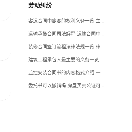
劳动纠纷
客运合同中旅客的权利义务一览 主
要包括这些内容
运输承揽合同司法解释 运输合同中
承运人的义务有哪些
装修合同签订流程法律法规一览 律
师解答
建筑工程承包人最主要的义务一览
承包合同内容介绍
监控安装合同书的内容格式介绍 一
般包括这些条款
委托书可以撤销吗 房屋买卖公证可
否撤销