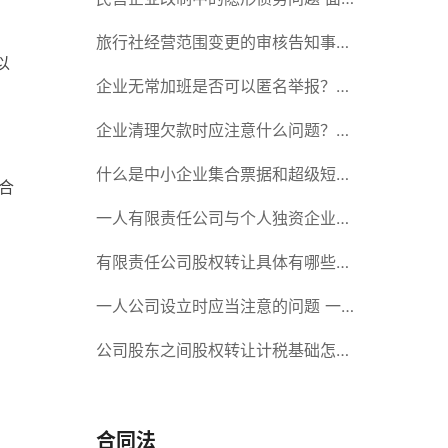
对隐形债务问题应该如何解决？
旅行社经营范围变更的审核告知事项
以
旅游业的发展现状和趋势
企业无常加班是否可以匿名举报？强
制加班公司没有加班费怎么办？
企业清理欠款时应注意什么问题？企
业短期借款需要注意哪些事项？
什么是中小企业集合票据和超级短期
合
融资券？一起来了解一下吧！
一人有限责任公司与个人独资企业的
区别 这些知识你都知道吗？
有限责任公司股权转让具体有哪些形
式？来了解下这五种形式
一人公司设立时应当注意的问题 一
人公司的特征
公司股东之间股权转让计税基础怎么
确认？公司股东之间的股权转让要符
合什么要件？
合同法