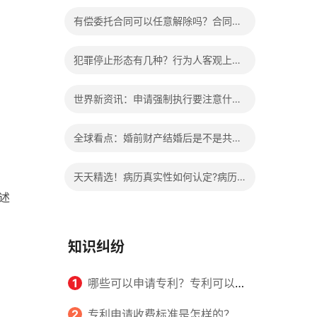
办?被执行人信息多久可以消除?
有偿委托合同可以任意解除吗？合同无
效的处理看这里|热门看点
犯罪停止形态有几种？行为人客观上实
施了中止犯罪的行为指的是什么？
世界新资讯：申请强制执行要注意什么
申请法院强制执行的费用由谁出？
全球看点：婚前财产结婚后是不是共同
财产？婚前财产婚后产生的收益如何分
天天精选！病历真实性如何认定?病历
割？
述
书写规范是怎样的？
知识纠纷
1
哪些可以申请专利？专利可以同
时多个人一起申请吗？
2
专利申请收费标准是怎样的？申