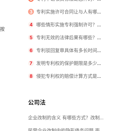
请不同类型的专利所需要的钱不同
3
专利实施许可合同让与人有哪些
主要义务？专利实施许可合同与专利
4
哪些情形实施专利强制许可？专
按
许可合同有什么区别？
利强制许可的前提条件是什么？
5
专利无效的法律后果有哪些？专
利的无效情形有哪些？
6
专利驳回复审具体有多长时间？
哪些情况下专利申请可能被驳回？
7
发明专利权的保护期限是多少
年？非专利发明人是否有专利申请
8
侵犯专利权的赔偿计算方式是什
权？
么？侵犯专利权的诉讼时效为多长时
间？
公司法
企业改制的含义 有哪些方式？改制
后国企员工属于什么性质？
民营企业改制中的隐形债务问题 面