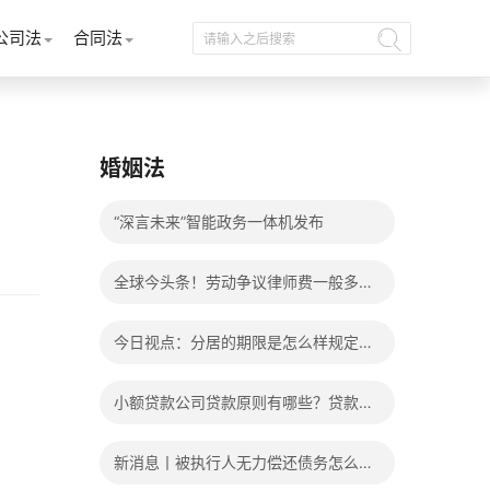
公司法
合同法
婚姻法
“深言未来”智能政务一体机发布
全球今头条！劳动争议律师费一般多少
钱？发生劳动争议如何算工资？
今日视点：分居的期限是怎么样规定
的？写分居协议如何才能有效？
小额贷款公司贷款原则有哪些？贷款不
还有什么后果？
新消息丨被执行人无力偿还债务怎么